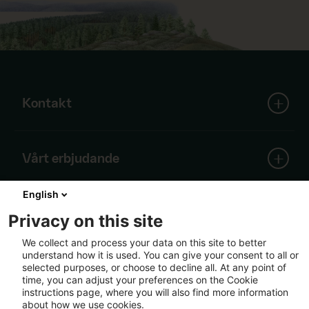
Kontakt
SCA Huvudkontor
Vårt erbjudande
Skepparplatsen 1
851 88 Sundsvall
English
Skog
Tel:
+46 60 19 30 00
Om SCA
Träprodukter
Privacy on this site
info@sca.com
Containerboard
We collect and process your data on this site to better
Förnybar energi
understand how it is used. You can give your consent to all or
Alla kontaktuppgifter
Kärnan i SCAs verksamhet är skogen, Europas
Massa
Följ oss
selected purposes, or choose to decline all. At any point of
största privata skogsinnehav. Kring denna unika
Logistik
time, you can adjust your preferences on the Cookie
resurs har vi byggt en välutvecklad värdekedja
instructions page, where you will also find more information
baserad på förnybar råvara från våra egna och
about how we use cookies.