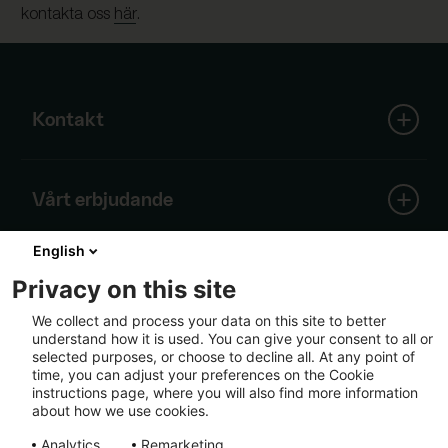
kontakta oss
här
.
Kontakt
SCA Huvudkontor
Vårt erbjudande
Skepparplatsen 1
851 88 Sundsvall
English
Skog
Tel:
+46 60 19 30 00
Om SCA
Träprodukter
Privacy on this site
info@sca.com
Containerboard
We collect and process your data on this site to better
Förnybar energi
understand how it is used. You can give your consent to all or
Alla kontaktuppgifter
Kärnan i SCAs verksamhet är skogen, Europas
Massa
Följ oss
selected purposes, or choose to decline all. At any point of
största privata skogsinnehav. Kring denna unika
Logistik
time, you can adjust your preferences on the Cookie
resurs har vi byggt en välutvecklad värdekedja
instructions page, where you will also find more information
baserad på förnybar råvara från våra egna och
about how we use cookies.
andras skogar.
Analytics
Remarketing