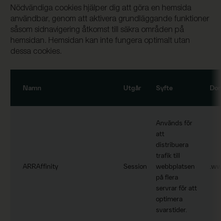
Nödvändiga cookies hjälper dig att göra en hemsida
användbar, genom att aktivera grundläggande funktioner
såsom sidnavigering åtkomst till säkra områden på
hemsidan. Hemsidan kan inte fungera optimalt utan
dessa cookies.
Namn
Utgår
Syfte
Do
Används för
att
distribuera
trafik till
ARRAffinity
Session
webbplatsen
.ww
på flera
servrar för att
optimera
svarstider.