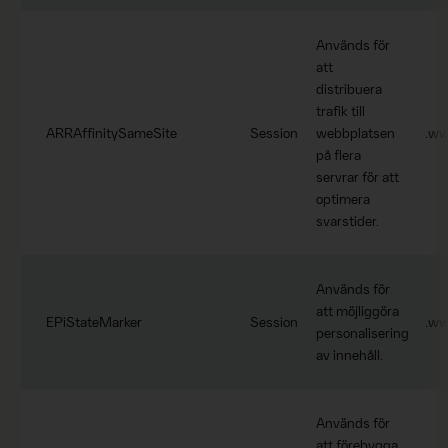
Används för
att
distribuera
trafik till
ARRAffinitySameSite
Session
webbplatsen
.ww
på flera
servrar för att
optimera
svarstider.
Används för
att möjliggöra
EPiStateMarker
Session
.ww
personalisering
av innehåll.
Används för
att förebygga