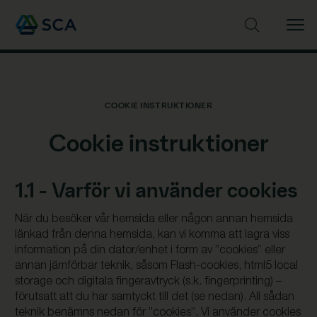
Sök på webbplatsen
COOKIE INSTRUKTIONER
Cookie instruktioner
1.1 - Varför vi använder cookies
När du besöker vår hemsida eller någon annan hemsida
länkad från denna hemsida, kan vi komma att lagra viss
information på din dator/enhet i form av ”cookies” eller
annan jämförbar teknik, såsom Flash-cookies, html5 local
storage och digitala fingeravtryck (s.k. fingerprinting) –
förutsatt att du har samtyckt till det (se nedan). All sådan
teknik benämns nedan för ”cookies”. Vi använder cookies