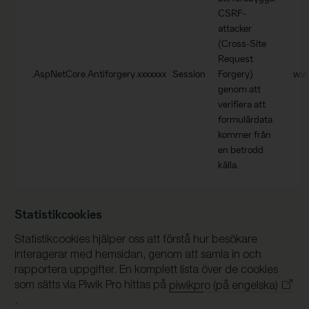
CSRF-
attacker
(Cross-Site
Request
.AspNetCore.Antiforgery.xxxxxxx
Session
Forgery)
ww
genom att
verifiera att
formulärdata
kommer från
en betrodd
källa.
Statistikcookies
Statistikcookies hjälper oss att förstå hur besökare
interagerar med hemsidan, genom att samla in och
rapportera uppgifter. En komplett lista över de cookies
som sätts via Piwik Pro hittas på
piwikpro (på engelska)
.