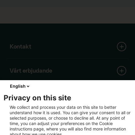
Kontakt
SCA Huvudkontor
Vårt erbjudande
Skepparplatsen 1
851 88 Sundsvall
English
Skog
Tel:
+46 60 19 30 00
Om SCA
Träprodukter
Privacy on this site
info@sca.com
Containerboard
We collect and process your data on this site to better
Förnybar energi
understand how it is used. You can give your consent to all or
Alla kontaktuppgifter
Kärnan i SCAs verksamhet är skogen, Europas
Massa
Följ oss
selected purposes, or choose to decline all. At any point of
största privata skogsinnehav. Kring denna unika
Logistik
time, you can adjust your preferences on the Cookie
resurs har vi byggt en välutvecklad värdekedja
instructions page, where you will also find more information
baserad på förnybar råvara från våra egna och
about how we use cookies.