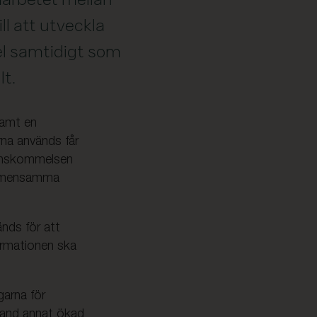
l att utveckla
el samtidigt som
lt.
samt en
na används får
renskommelsen
gemensamma
änds för att
formationen ska
garna för
bland annat ökad