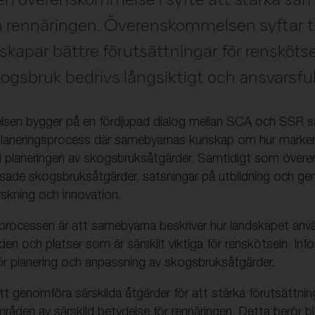
rennäringen. Överenskommelsen syftar til
skapar bättre förutsättningar för rensköts
ogsbruk bedrivs långsiktigt och ansvarsful
en bygger på en fördjupad dialog mellan SCA och SSR 
laneringsprocess där samebyarnas kunskap om hur marker
ll i planeringen av skogsbruksåtgärder. Samtidigt som öve
sade skogsbruksåtgärder, satsningar på utbildning och 
orskning och innovation.
v processen är att samebyarna beskriver hur landskapet anv
den och platser som är särskilt viktiga för renskötseln. In
d för planering och anpassning av skogsbruksåtgärder.
genomföra särskilda åtgärder för att stärka förutsättnin
mråden av särskild betydelse för rennäringen. Detta berör 