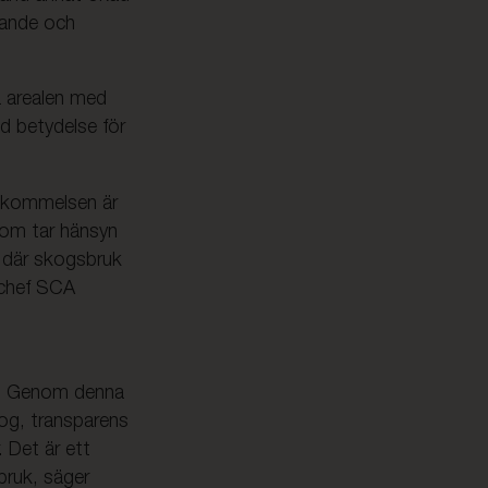
kande och
 arealen med
ld betydelse för
skommelsen är
 som tar hänsyn
r där skogsbruk
schef SCA
e. Genom denna
og, transparens
 Det är ett
bruk, säger