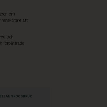
kapen om
 renskötare att
rna och
ch förbättrade
MELLAN SKOGSBRUK