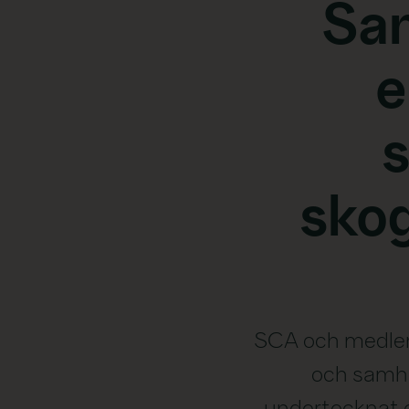
Sam
e
skog
SCA och medlems
och samhä
undertecknat e