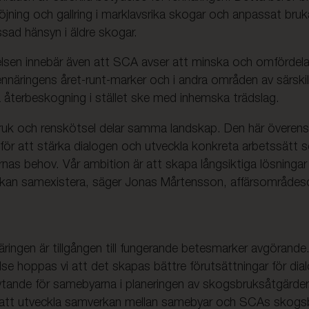
öjning och gallring i marklavsrika skogar och anpassat bru
sad hänsyn i äldre skogar.
en innebär även att SCA avser att minska och omfördela
rennäringens året-runt-marker och i andra områden av särski
 återbeskogning i stället ske med inhemska trädslag.
ch renskötsel delar samma landskap. Den här överen
g för att stärka dialogen och utveckla konkreta arbetssätt
garnas behov. Vår ambition är att skapa långsiktiga lösninga
 kan samexistera, säger Jonas Mårtensson, affärsområde
gen är tillgången till fungerande betesmarker avgörand
 hoppas vi att det skapas bättre förutsättningar för dial
flytande för samebyarna i planeringen av skogsbruksåtgärder.
r att utveckla samverkan mellan samebyar och SCAs skogs