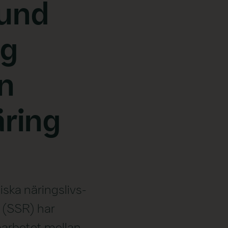
und
ig
n
äring
ska näringslivs-
 (SSR) har
marbetet mellan