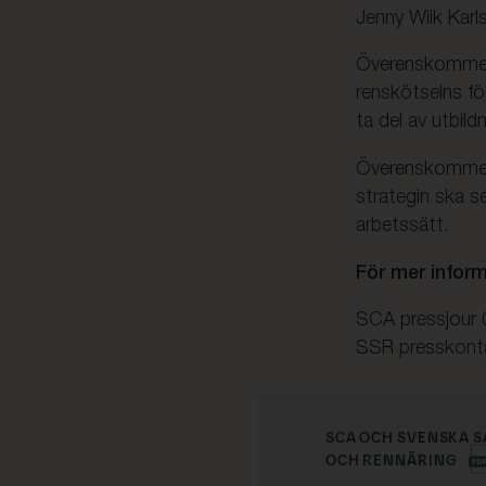
Jenny Wiik Karl
Överenskommels
renskötselns fö
ta del av utbil
Överenskommelse
strategin ska se
arbetssätt.
För mer inform
SCA pressjour 
SSR presskont
SCA OCH SVENSKA 
OCH RENNÄRING