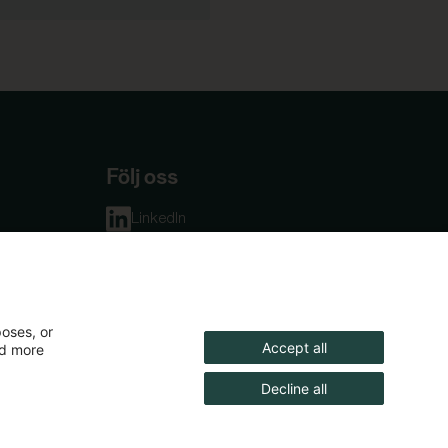
Följ oss
LinkedIn
ta
Facebook
ika
erad
gna
poses, or
Accept all
nd more
Decline all