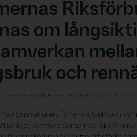
ernas Riksförb
nas om långsikt
samverkan mella
sbruk och renn
PRESSMEDDELANDE
HÅLLBARHET
2026-03-25 09:00
organisationen för renskötseln och sami
llsfrågor, Svenska Samernas Riksförbund
n överenskommelse i syfte att stärka sa