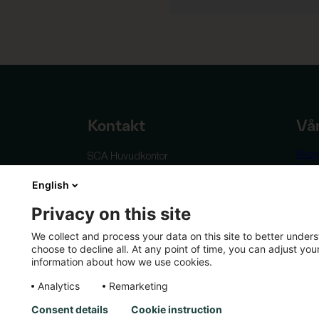
Kontakt
Vå
Skog
SCA Huvudkontor
Träp
Skepparplatsen 1
English
Cont
851 88 Sundsvall
Förn
Privacy on this site
Tel:
+46 60 19 30 00
Mas
Logis
info@sca.com
We collect and process your data on this site to better unders
choose to decline all. At any point of time, you can adjust yo
Alla kontaktuppgifter
information about how we use cookies.
Analytics
Remarketing
Consent details
Cookie instruction