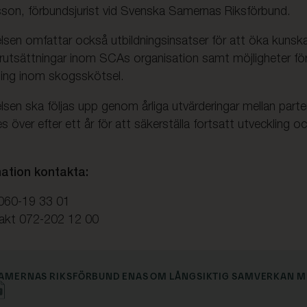
sson, förbundsjurist vid Svenska Samernas Riksförbund.
en omfattar också utbildningsinsatser för att öka kuns
rutsättningar inom SCAs organisation samt möjligheter för
dning inom skogsskötsel.
n ska följas upp genom årliga utvärderingar mellan parte
s över efter ett år för att säkerställa fortsatt utveckling o
ation kontakta:
060-19 33 01
akt 072-202 12 00
SAMERNAS RIKSFÖRBUND ENAS OM LÅNGSIKTIG SAMVERKAN 