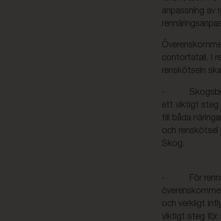
anpassning av r
rennäringsanpas
Överenskommels
contortatall. I 
renskötseln ska
- Skogsbruk o
ett viktigt ste
till båda närin
och renskötsel
Skog.
- För rennärin
överenskommelse
och verkligt in
viktigt steg fö