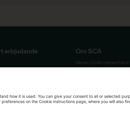
rt erbjudande
Om SCA
Kärnan i SCAs verksamhet är
rodukter
skogen, Europas största priva
ainerboard
skogsinnehav. Kring denna un
ybar energi
resurs har vi byggt en
sa
välutvecklad värdekedja bas
tik
på förnybar råvara från våra e
tand how it is used. You can give your consent to all or selected pur
och andras skogar.
ur preferences on the Cookie instructions page, where you will also fi
Mer om SCA
© Svenska Cellulosa