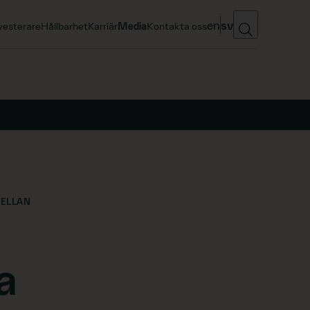
en
sv
vesterare
Hållbarhet
Karriär
Media
Kontakta oss
MELLAN
a