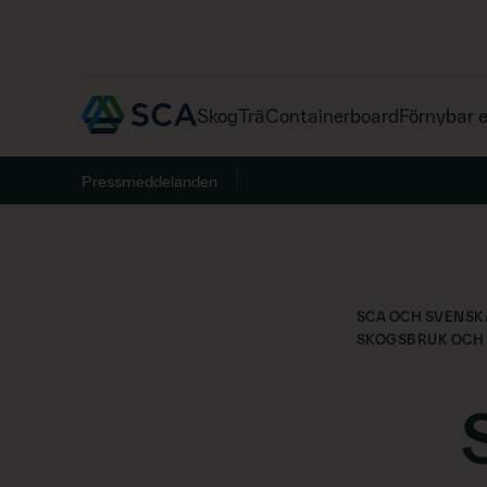
Skog
Trä
Containerboard
Förnybar 
Sök på webbplatsen
Pressmeddelanden
SCA OCH SVENSK
SKOGSBRUK OCH