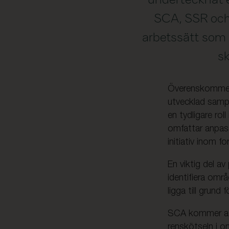
SCA, SSR och 
arbetssätt som 
sk
Överenskommels
utvecklad samp
en tydligare ro
omfattar anpas
initiativ inom f
En viktig del a
identifiera områ
ligga till grun
SCA kommer att 
renskötseln i o