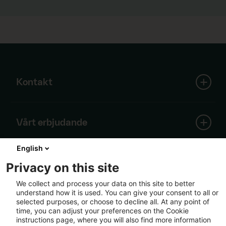
Kontakt
SCA Huvudkontor
Vårt erbjudande
Skepparplatsen 1
851 88 Sundsvall
English
Skog
Tel:
+46 60 19 30 00
Om SCA
Träprodukter
Privacy on this site
info@sca.com
Containerboard
We collect and process your data on this site to better
Förnybar energi
understand how it is used. You can give your consent to all or
Alla kontaktuppgifter
Kärnan i SCAs verksamhet är skogen, Europas
Massa
Följ oss
selected purposes, or choose to decline all. At any point of
största privata skogsinnehav. Kring denna unika
Logistik
time, you can adjust your preferences on the Cookie
resurs har vi byggt en välutvecklad värdekedja
instructions page, where you will also find more information